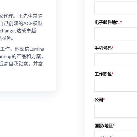
陆的独家代理。王先生常驻
电子邮件地址
*
自己创建的ACE模型
hange, 达成卓越
客户服务。
手机号码
*
作。他深信Lumina
earning的产品和方案，
提高自我觉察，并富
工作职位
*
公司
*
国家/地区
*